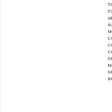
T
T
A
N
M
C
C
C
S
M
S
B