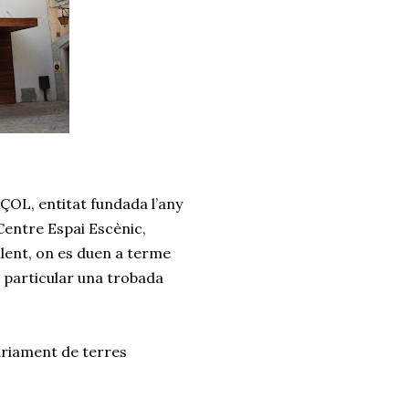
OL, entitat fundada l’any
l Centre Espai Escènic,
alent, on es duen a terme
n particular una trobada
àriament de terres