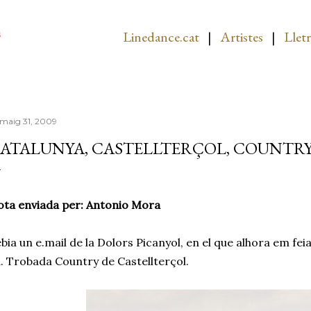
Salta al contingut principal
Linedance.cat
|
Artistes
|
Lletr
 maig 31, 2009
ATALUNYA, CASTELLTERÇOL, COUNTR
ta enviada per: Antonio Mora
bia un e.mail de la Dolors Picanyol, en el que alhora em feia
. Trobada Country de Castellterçol.