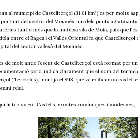
an al municipi de Castellterçol (31,61 km²) és per molts a
portant del sector del Moianès i un dels punts aglutinants
tèries tant o més que la mateixa vila de Moià, puix que l
tiplà entre el Bages i el Vallès Oriental fa que Castellterço
pital del sector vallesà del Moianès.
s de molt antic l’escut de Castellterçol està format per un ca
cumentació però, indica clarament que el nom del terme
rçol ( Terciolus), mort ja el 898, que va edificar un castell
mini reial.
uí hi trobareu : Castells, ermites romàniques i modernes,