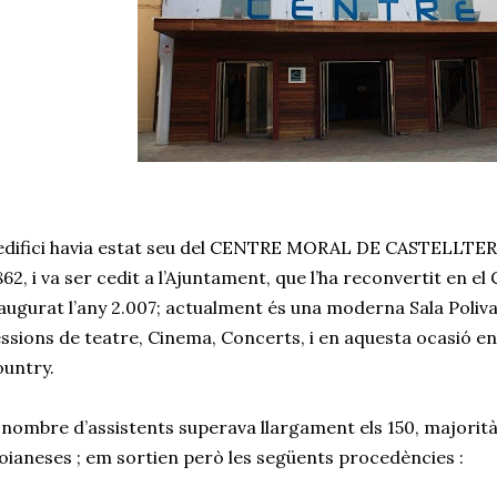
edifici havia estat seu del CENTRE MORAL DE CASTELLTERÇ
862, i va ser cedit a l’Ajuntament, que l’ha reconvertit en e
augurat l’any 2.007; actualment és una moderna Sala Poliv
ssions de teatre, Cinema, Concerts, i en aquesta ocasió e
untry.
 nombre d’assistents superava llargament els 150, majorit
ianeses ; em sortien però les següents procedències :