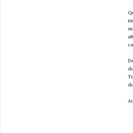
Qu
im
ma
al
ca
De
do
Te
do
Aq