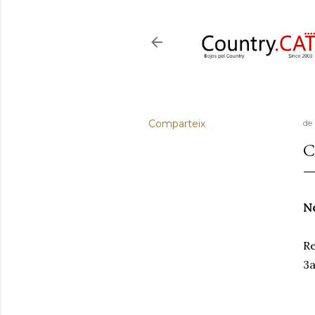
Comparteix
de
C
No
Re
3a