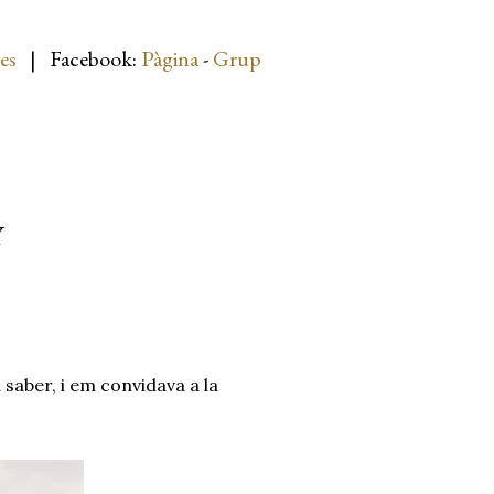
es
| Facebook:
Pàgina
-
Grup
Y
 saber, i em convidava a la