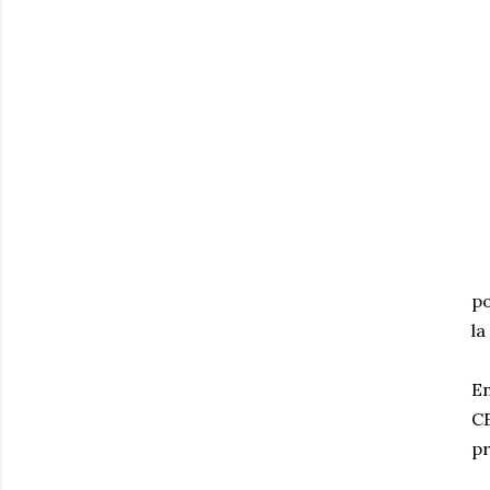
po
la
En
CE
pr