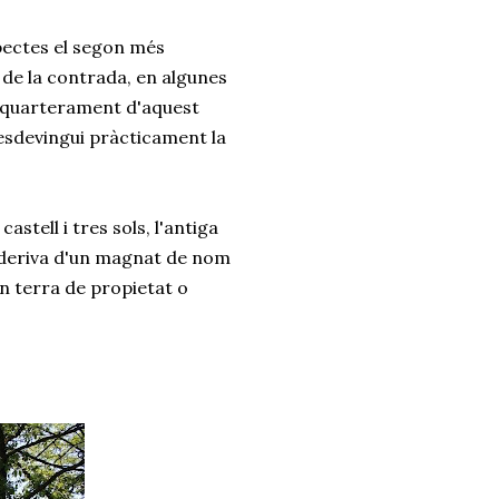
spectes el segon més
 de la contrada, en algunes
'esquarterament d'aquest
l esdevingui pràcticament la
stell i tres sols, l'antiga
 deriva d'un magnat de nom
 en terra de propietat o